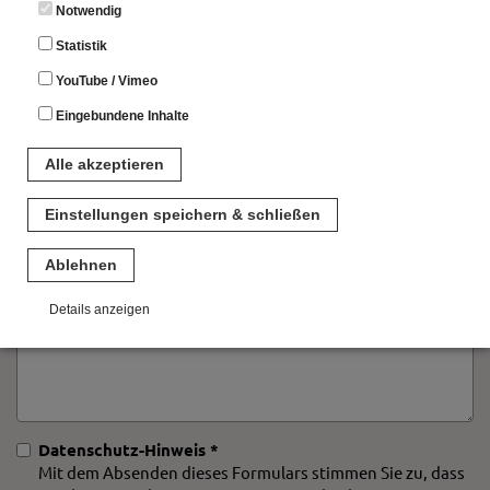
Notwendig
Statistik
ORT
YouTube / Vimeo
Eingebundene Inhalte
E-Mail *
Alle akzeptieren
Einstellungen speichern & schließen
Ihre Nachricht *
Ablehnen
Details anzeigen
Notwendig
Diese Cookies sind für den Betrieb der Seite unbedingt notwendig.
Hierbei werden keinerlei personenbezogenen Daten gespeichert.
Lediglich eine anonyme Session-ID wird hinterlegt.
Datenschutz-Hinweis *
Statistik
Mit dem Absenden dieses Formulars stimmen Sie zu, dass