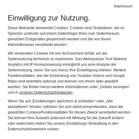
MUSEUM IM ZEHENTSTADEL
Impressum
Navig
Scherer-Galerie und Heimatmuseum Reischenau
Einwilligung zur Nutzung.
Diese Webseite verwendet Cookies. Cookies sind Textdateien, die im
Speicher und/oder auf einem Datenträger Ihres zum Seitenbesuch
genutzten Endgerätes gespeichert werden und die von Ihrem
Internetbrowser verarbeitet werden.
KONTAKT
Wir verwenden Cookies mit rein technischem Inhalt, um die
Seitennutzung technisch zu realisieren. Das Webanalyse-Tool Matomo
Analytics mit IP Anonymisierung ermöglicht uns eine Analyse der
Die mit einem * gekennzeichten Felder sind
Seitennutzung, wenn Sie uns hierzu Ihre Einwilligung erteilen. Weitere
Pflichtfelder und müssen ausgefüllt werden.
Funktionalitäten, wie die Einbindung von Youtube-Videos und Google
Maps sind ebenfalls optional und können von Ihnen aktiv gewählt
werden. Sie finden hierzu weitere Informationen unter „Details anzeigen“
Vorname
und in
unseren Datenschutzhinweisen
.
Wenn Sie auf „Einstellungen speichern & schließen“ oder „Alle
akzeptieren“ klicken, erklären Sie sich damit einverstanden, dass die
gewählten Cookies/Funktionalitäten für diesen Zweck verarbeitet werden.
Name *
Sie können Ihre Auswahl jederzeit mit Wirkung für die Zukunft ändern
oder widerrufen indem Sie unsere Einstellungs-Verwaltung in den
Datenschutzhinweisen nutzen.
PLZ