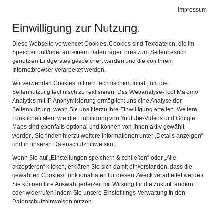
MUSEUM IM ZEHENTSTADEL
Impressum
Navig
Scherer-Galerie und Heimatmuseum Reischenau
Einwilligung zur Nutzung.
Diese Webseite verwendet Cookies. Cookies sind Textdateien, die im
Speicher und/oder auf einem Datenträger Ihres zum Seitenbesuch
genutzten Endgerätes gespeichert werden und die von Ihrem
Internetbrowser verarbeitet werden.
VERANSTALTUNGEN -
Wir verwenden Cookies mit rein technischem Inhalt, um die
Seitennutzung technisch zu realisieren. Das Webanalyse-Tool Matomo
KOMMENDE TERMINE:
Analytics mit IP Anonymisierung ermöglicht uns eine Analyse der
Seitennutzung, wenn Sie uns hierzu Ihre Einwilligung erteilen. Weitere
Funktionalitäten, wie die Einbindung von Youtube-Videos und Google
Maps sind ebenfalls optional und können von Ihnen aktiv gewählt
werden. Sie finden hierzu weitere Informationen unter „Details anzeigen“
Samstag, 02.05.2026, 18 Uhr
und in
unseren Datenschutzhinweisen
.
Eröffnung der Sonderausstellung "Bräuche in
Wenn Sie auf „Einstellungen speichern & schließen“ oder „Alle
Schwaben" im Heimatmuseum Dinkelscherben
akzeptieren“ klicken, erklären Sie sich damit einverstanden, dass die
gewählten Cookies/Funktionalitäten für diesen Zweck verarbeitet werden.
Eintritt frei
Sie können Ihre Auswahl jederzeit mit Wirkung für die Zukunft ändern
oder widerrufen indem Sie unsere Einstellungs-Verwaltung in den
Datenschutzhinweisen nutzen.