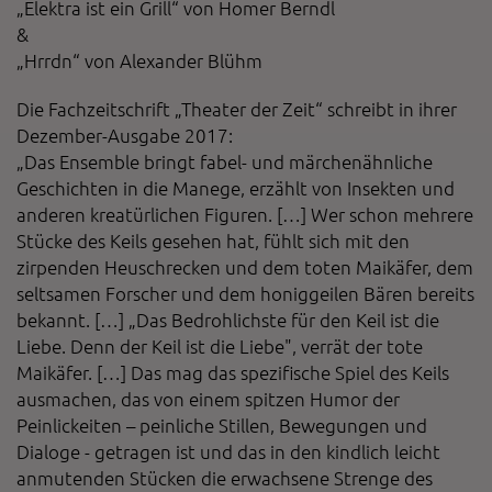
„Elektra ist ein Grill“ von Homer Berndl
Diese Website nutzt Matomo Analytics für die Auswertung der
Seitenaufrufe als Statistik. Die hierdurch gespeicherten Daten werden
&
ausschließlich auf unseren eigenen Servern gespeichert. Eine
„Hrrdn“ von Alexander Blühm
Übertragung an Dritte erfolgt nicht. Wir verwenden die Funktion
AnonymizeIP zur Anonymisierung Ihrer IP-Adresse, so dass diese gekürzt
wird und nicht mehr Ihrem Besuch auf unserer Internetseite zugeordnet
Die Fachzeitschrift „Theater der Zeit“ schreibt in ihrer
werden kann.
Dezember-Ausgabe 2017:
„Das Ensemble bringt fabel- und märchenähnliche
YouTube / Vimeo
Geschichten in die Manege, erzählt von Insekten und
Videos werden über die Plattformen YouTube oder Vimeo eingebunden.
anderen kreatürlichen Figuren. […] Wer schon mehrere
Wir nutzen YouTube im erweiterten Datenschutzmodus. Dieser Modus
Stücke des Keils gesehen hat, fühlt sich mit den
bewirkt laut YouTube, dass YouTube keine Informationen über die
Besucher auf dieser Website speichert, bevor diese sich das Video
zirpenden Heuschrecken und dem toten Maikäfer, dem
ansehen.
seltsamen Forscher und dem honiggeilen Bären bereits
Eingebundene Inhalte
bekannt. […] „Das Bedrohlichste für den Keil ist die
Liebe. Denn der Keil ist die Liebe", verrät der tote
Optional sind externe Inhalte auf den Seiten dieser Website
Maikäfer. […] Das mag das spezifische Spiel des Keils
eingebunden. Das können Kartendienste wie z.B. Google Maps sein
oder auch Anwendungen einer externen Website.
ausmachen, das von einem spitzen Humor der
Peinlickeiten – peinliche Stillen, Bewegungen und
Dialoge - getragen ist und das in den kindlich leicht
anmutenden Stücken die erwachsene Strenge des