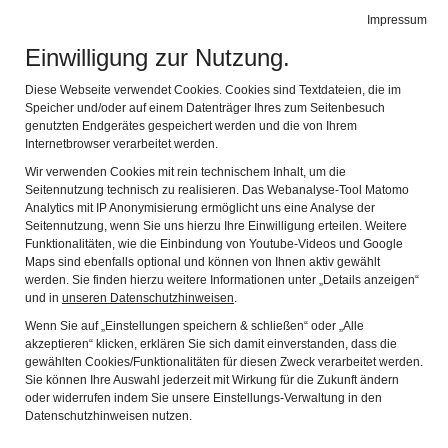
MUSEUM IM ZEHENTSTADEL
Impressum
Navig
Scherer-Galerie und Heimatmuseum Reischenau
Einwilligung zur Nutzung.
Diese Webseite verwendet Cookies. Cookies sind Textdateien, die im
Speicher und/oder auf einem Datenträger Ihres zum Seitenbesuch
genutzten Endgerätes gespeichert werden und die von Ihrem
Internetbrowser verarbeitet werden.
VORTRÄGE IM
Wir verwenden Cookies mit rein technischem Inhalt, um die
Seitennutzung technisch zu realisieren. Das Webanalyse-Tool Matomo
ZEHENTSTADEL
Analytics mit IP Anonymisierung ermöglicht uns eine Analyse der
Seitennutzung, wenn Sie uns hierzu Ihre Einwilligung erteilen. Weitere
Funktionalitäten, wie die Einbindung von Youtube-Videos und Google
Maps sind ebenfalls optional und können von Ihnen aktiv gewählt
werden. Sie finden hierzu weitere Informationen unter „Details anzeigen“
Montag, 19. März 2018 um 19.30 im Zehentstadel
und in
unseren Datenschutzhinweisen
.
Wenn Sie auf „Einstellungen speichern & schließen“ oder „Alle
Theater-Gastspiel aus Leipzig „Der Keil – Zirkus der
akzeptieren“ klicken, erklären Sie sich damit einverstanden, dass die
sieben Sensationen“
gewählten Cookies/Funktionalitäten für diesen Zweck verarbeitet werden.
Sie können Ihre Auswahl jederzeit mit Wirkung für die Zukunft ändern
oder widerrufen indem Sie unsere Einstellungs-Verwaltung in den
Dem jungen und jung gebliebenen Publikum ist die
Datenschutzhinweisen nutzen.
Theatergruppe „Der Keil“ aus Leipzig bzw. Würzburg