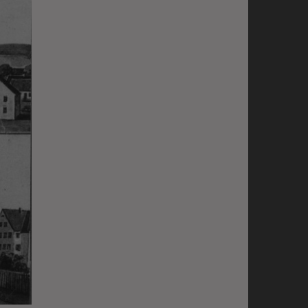
cht. Wir verwenden
 mehr Ihrem Besuch
erten
esucher auf dieser
wie z.B. Google Maps