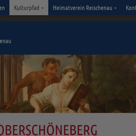
en
Kulturpfad
Heimatverein Reischenau
Kon
henau
 OBERSCHÖNEBERG