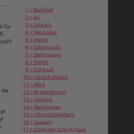
1 = Bahnhof
2 = Au
d
3 = Lindach
l für
4 = Neuhäder
ß.
5 = Häder
stift
6 = Schempach
7 = Siefenwang
8 = Stadel
9 = Kühbach
10 = Osterkühbach
11 = Ried
 die
12 = Breitenbronn
13 = Holzara
14 = Reischenau
tel
15 = Oberschöneberg
uf
16 = Saulach
m
17 = Ettelried Schererhaus