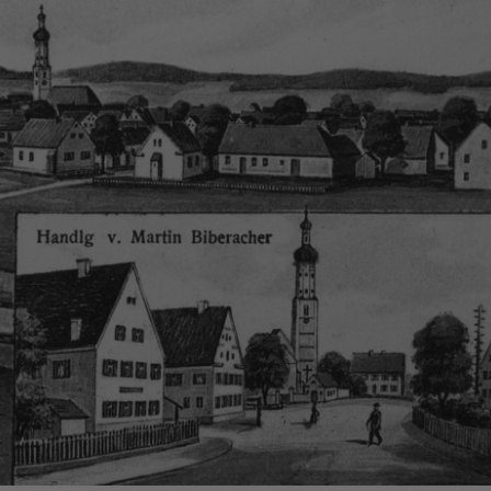
ch auf unseren eigenen Servern gespeichert. Eine Übertragung an Dritte erfolgt ni
izeIP zur Anonymisierung Ihrer IP-Adresse, so dass diese gekürzt wird und nicht
tseite zugeordnet werden kann.
meo
 die Plattformen YouTube oder Vimeo eingebunden. Wir nutzen YouTube im erweit
ieser Modus bewirkt laut YouTube, dass YouTube keine Informationen über die B
bevor diese sich das Video ansehen.
 Inhalte
ne Inhalte auf den Seiten dieser Website eingebunden. Das können Kartendienste 
endungen einer externen Website.