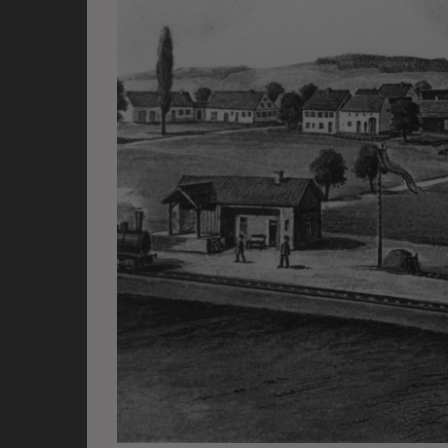
werden ausschließli
die Funktion Anonym
auf unserer Interne
YouTube / Vi
Videos werden über
Datenschutzmodus. D
Website speichert, 
Eingebundene
Optional sind exter
sein oder auch Anw