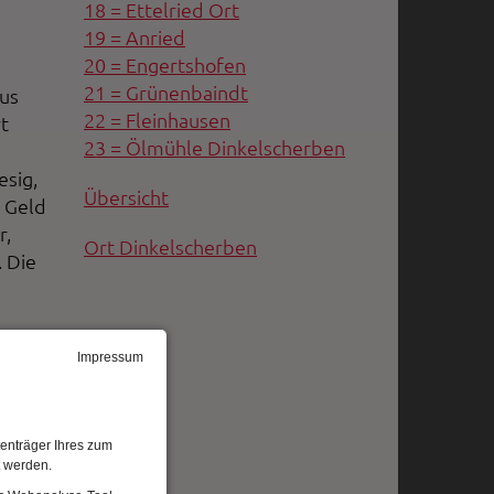
18 = Ettelried Ort
19 = Anried
20 = Engertshofen
21 = Grünenbaindt
aus
22 = Fleinhausen
t
23 = Ölmühle Dinkelscherben
esig,
Übersicht
d Geld
r,
Ort Dinkelscherben
 Die
n
Impressum
enträger Ihres zum
t werden.