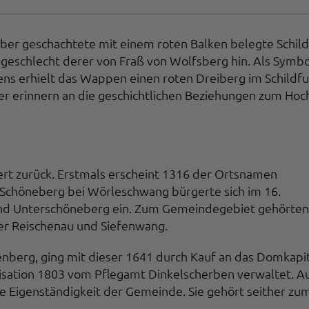
lber geschachtete mit einem roten Balken belegte Schil
sgeschlecht derer von Fraß von Wolfsberg hin. Als Symbo
ens erhielt das Wappen einen roten Dreiberg im Schildfu
er erinnern an die geschichtlichen Beziehungen zum Hoch
ert zurück. Erstmals erscheint 1316 der Ortsnamen
Schöneberg bei Wörleschwang bürgerte sich im 16.
nd Unterschöneberg ein. Zum Gemeindegebiet gehörten
ler Reischenau und Siefenwang.
enberg, ging mit dieser 1641 durch Kauf an das Domkapi
isation 1803 vom Pflegamt Dinkelscherben verwaltet. A
 Eigenständigkeit der Gemeinde. Sie gehört seither zu