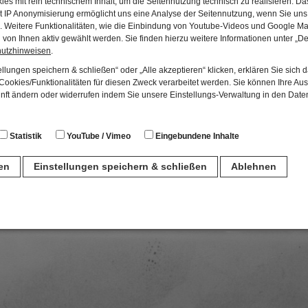
san-Messe, gründete 1904 bereits
es mit rein technischem Inhalt, um die Seitennutzung technisch zu realisieren. 
t IP Anonymisierung ermöglicht uns eine Analyse der Seitennutzung, wenn Sie uns 
streichorchester mit 14
en. Weitere Funktionalitäten, wie die Einbindung von Youtube-Videos und Google Ma
von Ihnen aktiv gewählt werden. Sie finden hierzu weitere Informationen unter „De
hutzhinweisen
.
llungen speichern & schließen“ oder „Alle akzeptieren“ klicken, erklären Sie sich 
SPRINGER
ookies/Funktionalitäten für diesen Zweck verarbeitet werden. Sie können Ihre Aus
unft ändern oder widerrufen indem Sie unsere Einstellungs-Verwaltung in den Dat
neberg geborene Ludwig Springer. Er leitete von 1913–1
chule in Zwiesel. Für diese Tätigkeit wurde er zum Profe
Statistik
YouTube / Vimeo
Eingebundene Inhalte
hungen erhielt er 1955 das Bundesverdienstkreuz am Ban
ie der Mineralien für Glas-, Email- und keramische Indus
ren
Einstellungen speichern & schließen
Ablehnen
alerei und Veredelung von Rohglas. Seine Studenten kam
um in München verdankt ihm die Einrichtung der Abteil
n
W
für den Betrieb der Seite unbedingt notwendig. Hierbei werden keinerlei person
ch eine anonyme Session-ID wird hinterlegt.
Matomo Analytics für die Auswertung der Seitenaufrufe als Statistik. Die hierdurch