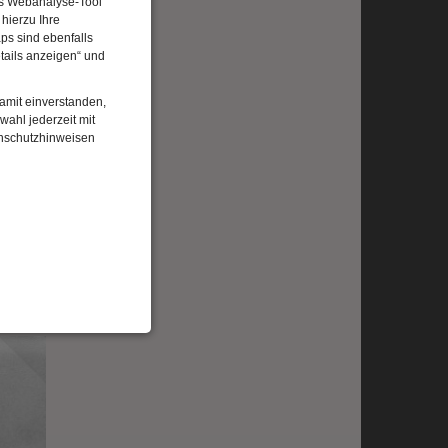
Das Webanalyse-Tool
hierzu Ihre
ps sind ebenfalls
tails anzeigen“ und
damit einverstanden,
wahl jederzeit mit
enschutzhinweisen
952
ssor
de. In
trie
en aus
ung
eiter
enbezogenen Daten
 gespeicherten Daten